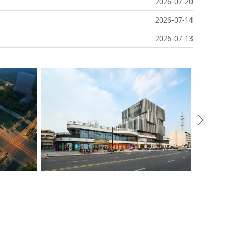
2026-07-20
2026-07-14
2026-07-13