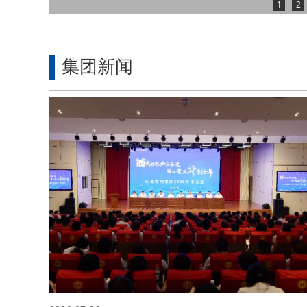
1
2
集团新闻