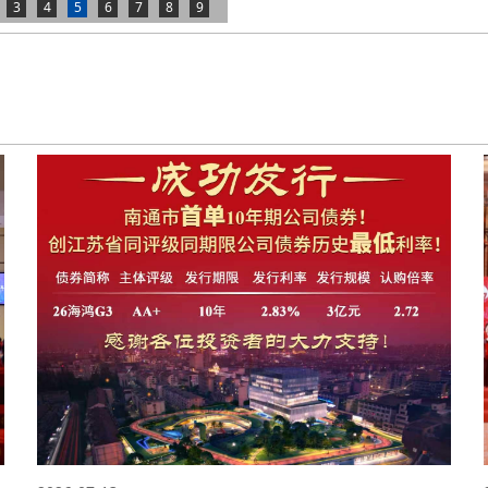
3
4
5
6
7
8
9