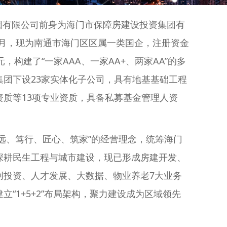
有限公司前身为海门市保障房建设投资集团有
12月，现为南通市海门区区属一类国企，注册资金
亿元，构建了“一家AAA、一家AA+、两家AA”的多
集团下设23家实体化子公司，具有地基基础工程
资质等13项专业资质，具备私募基金管理人资
远、笃行、匠心、筑家”的经营理念，统筹海门
深耕民生工程与城市建设，现已形成房建开发、
创投资、人才发展、大数据、物业养老7大业务
立“1+5+2”布局架构，聚力建设成为区域领先
。