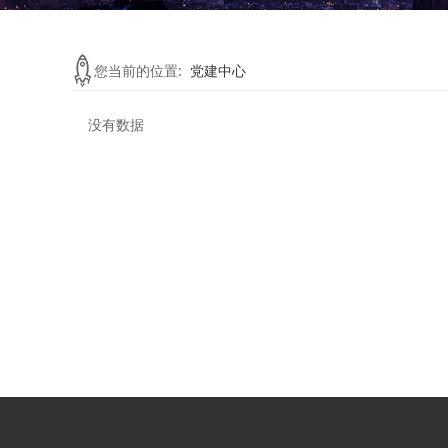
您当前的位置:
党建中心
没有数据