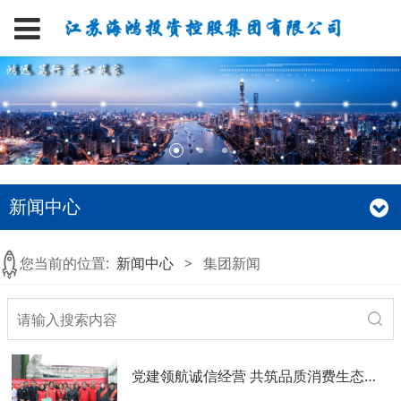
新闻中心
您当前的位置:
新闻中心
>
集团新闻
党建领航诚信经营 共筑品质消费生态圈 | 师山商圈联合党委开展“3·15”主题党日活动