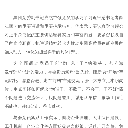
集团党委副书记成杰带领党员们学习了习近平总书记考察
江西时的重要讲话和重要指示精神。他表示，要认真学习领会
习近平总书记的重要讲话精神实质和丰富内涵，要紧密联系自
己的岗位职责，把讲话精神转化为推动集团高质量创新发展的
强大动力，转化为担当实干的具体行动。
为全面调动党员干部“敢”和“干”的劲头，充分激
发“闯”和“创”的活力，与会党员聚焦“当先锋、建新功”开展“牢
记嘱托、感恩奋进、走在前列”主题交流，会上大家立足本职岗
位，重点围绕如何解决“为谁干、不敢干、不会干、干不好”四
个问题进行交流研讨，找问题差距、谋思路举措，推动工作往
深处挖、往细处走、往实处落。
与会党员紧贴工作实际，围绕企业管理、人才队伍建设、
工作机制、企业文化等方面积极建言献策，通过广开言路、集