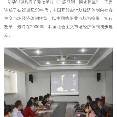
活动组织观看了微纪录片《百炼成钢：国企攻坚》，主要
讲述了在20世纪90年代，中国开始由计划经济体制向社会
主义市场经济体制转型，以中国纺织业市场为缩影，实行
改革，最终在2000年，我国社会主义市场经济体制初步建
立。