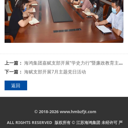
上一篇：
海鸿集团嘉赋支部开展“学史力行”暨廉政教育主题党日活动
下一篇：
海赋支部开展7月主题党日活动
返回
© 2018-2026 www.hmbzfjt.com
ALL RIGHTS RESERVED 版权所有 © 江苏海鸿集团 未经许可 严