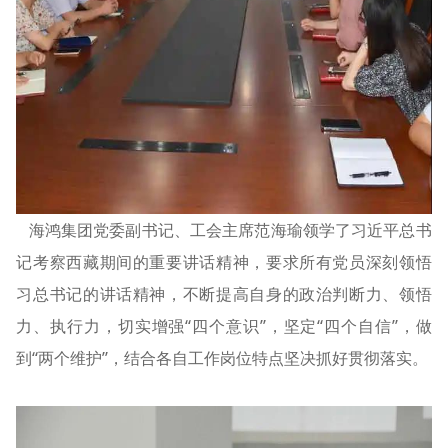
海鸿集团党委副书记、工会主席范海瑜领学了习近平总书
记考察西藏期间的重要讲话精神，要求所有党员深刻领悟
习总书记的讲话精神，不断提高自身的政治判断力、领悟
力、执行力，切实增强“四个意识”，坚定“四个自信”，做
到“两个维护”，结合各自工作岗位特点坚决抓好贯彻落实。