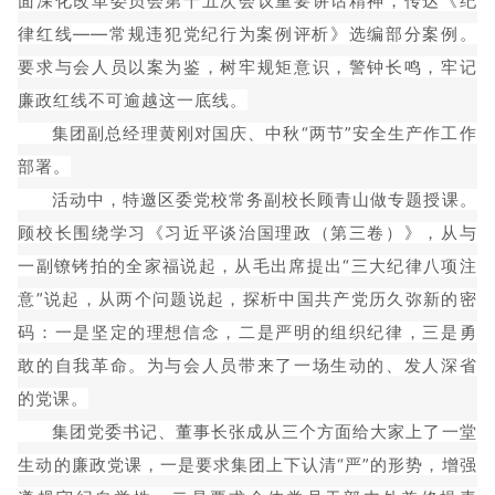
面深化改革委员会第十五次会议重要讲话精神，传达《纪
律红线——常规违犯党纪行为案例评析》选编部分案例。
要求与会人员以案为鉴，树牢规矩意识，警钟长鸣，牢记
廉政红线不可逾越这一底线。
集团副总经理黄刚对国庆、中秋“两节”安全生产作工作
部署。
活动中，特邀区委党校常务副校长顾青山做专题授课。
顾校长围绕学习《习近平谈治国理政（第三卷）》，从与
一副镣铐拍的全家福说起，从毛出席提出“三大纪律八项注
意”说起，从两个问题说起，探析中国共产党历久弥新的密
码：一是坚定的理想信念，二是严明的组织纪律，三是勇
敢的自我革命。为与会人员带来了一场生动的、发人深省
的党课。
集团党委书记、董事长张成从三个方面给大家上了一堂
生动的廉政党课，一是要求集团上下认清“严”的形势，增强