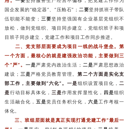
用。
一要
坚持服务生产经营不偏移，把党建工作作为
国企发展的“稳定器”、“压舱石”；
二要
坚持抓班子带队
伍职能不能变；
三要
坚持坚强国有企业基层党组织不
放松，做到党组织、项目同步建立，党组织班子和项
目班子同步建立，党建工作和项目工作同步推进。
二、党支部层面要成为项目一线的战斗堡垒。
第
一个方面，最核心的就是建强政治功能，主要做到三
个“严”。
一是
严肃党内政治生活；
二是
严肃思想政治
建设；
三是
严格党员教育管理。
第二个方面是实化支
部工作，主要做到“六化”。
一是
组织设置项目化，
二
是
行动目标具体化，
三是
作用发挥显性化，
四是
组织
生活融合化，
五是
党员任务积分化，
六是
工作考核一
体化。
三、班组层面就是真正实现打通党建工作“最后一