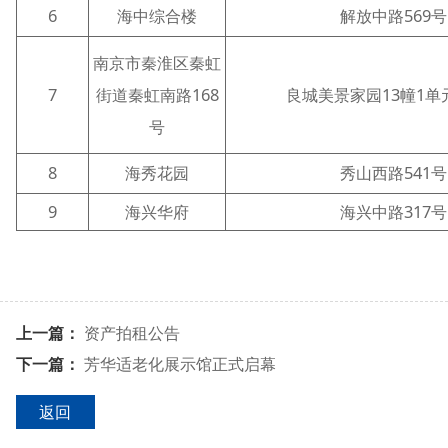
6
海中综合楼
解放中路569号
南京市秦淮区秦虹
7
街道秦虹南路168
良城美景家园13幢1单元
号
8
海秀花园
秀山西路541号
9
海兴华府
海兴中路317号
上一篇：
资产拍租公告
下一篇：
芳华适老化展示馆正式启幕
返回