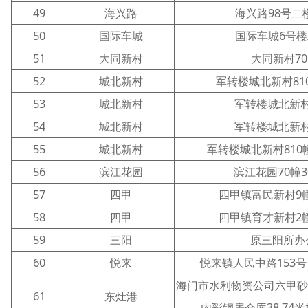
49
海兴路
海兴路98号二
50
国际车城
国际车城6号楼
51
大同新村
大同新村70
52
城北新村
军转楼城北新村81
53
城北新村
军转楼城北新村8
54
城北新村
军转楼城北新村8
55
城北新村
军转楼城北新村810
56
滨江花园
滨江花园70幢3
57
四甲
四甲镇富民新村9幢
58
四甲
四甲镇育才新村2幢
59
三阳
原三阳所办
60
悦来
悦来镇人民中路153
海门市水利物资公司六甲
61
东灶港
内彩钢房仓库38.74米