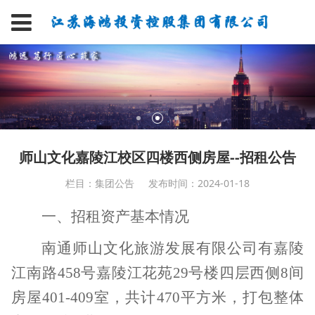
师山文化嘉陵江校区四楼西侧房屋--招租公告
栏目：集团公告
发布时间：2024-01-18
一、招租资产基本情况
南通师山文化旅游发展有限公司有嘉陵
江南路
458
号嘉陵江花苑
29
号楼四层西侧
8
间
房屋
401-409
室，共计
470
平方米，打包整体