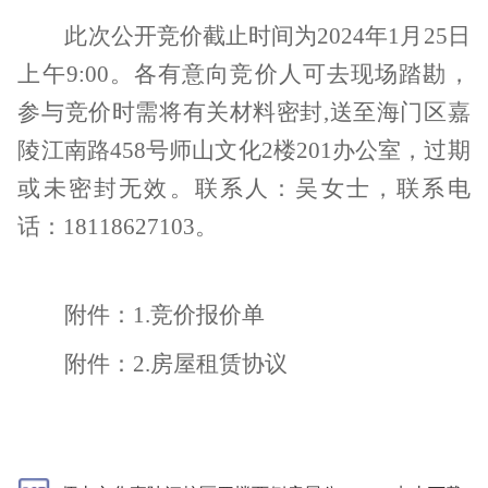
此次公开竞价截止时间为
2024
年
1
月
25
日
上午
9:00
。各有意向竞价人可去现场踏勘，
参与竞价时需将有关材料密封
,
送至海门区嘉
陵江南路
458
号师山文化
2
楼
201
办公室，过期
或未密封无效。联系人：吴女士，联系电
话：
18118627103
。
附件：
1.
竞价报价单
附件：
2.
房屋租赁协议